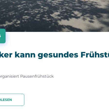
5
cker kann gesundes Frühs
 organisiert Pausenfrühstück
RLESEN