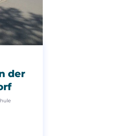
n der
orf
chule