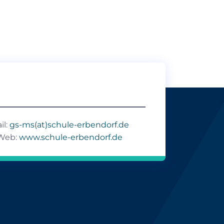
il:
gs-ms(at)schule-erbendorf.de
Web:
www.schule-erbendorf.de