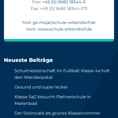
Fon:
+49 (0) 9682 18344-0
Fax: +49 (0) 9682 18344-173
Mail:
gs-ms(at)schule-erbendorf.de
Web:
www.schule-erbendorf.de
Neueste Beiträge
Schulmeisterschaft im Fußball: Klasse 4a holt
den Wanderpokal
Gesund und super lecker
Klasse 5aG besucht Partnerschule in
Marienbad
Der Steinwald als grünes Klassenzimmer