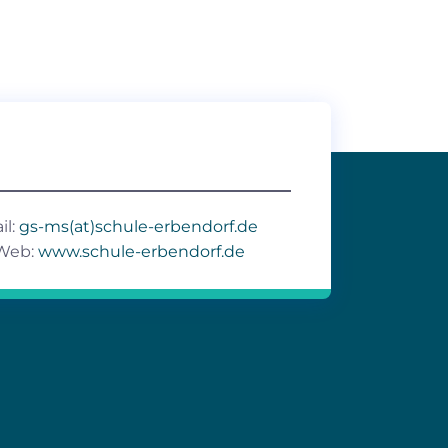
il:
gs-ms(at)schule-erbendorf.de
Web:
www.schule-erbendorf.de