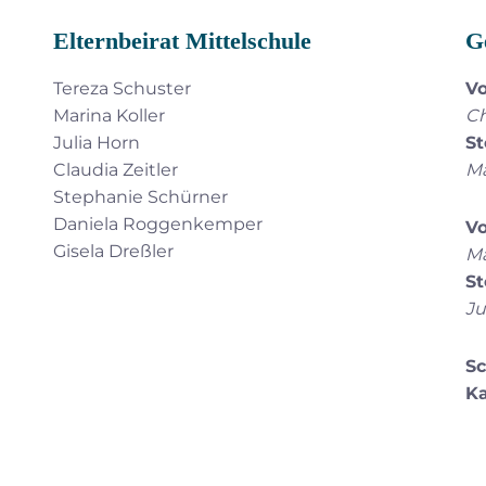
Elternbeirat Mittelschule
G
Tereza Schuster
Vo
Marina Koller
Ch
Julia Horn
St
Claudia Zeitler
Ma
Stephanie Schürner
Daniela Roggenkemper
Vo
Gisela Dreßler
Ma
St
Ju
Sc
Ka