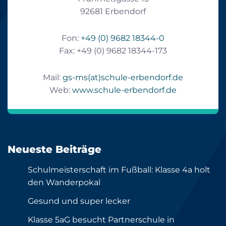
92681 Erbendorf
Fon:
+49 (0) 9682 18344-0
Fax: +49 (0) 9682 18344-173
Mail:
gs-ms(at)schule-erbendorf.de
Web:
www.schule-erbendorf.de
Neueste Beiträge
Schulmeisterschaft im Fußball: Klasse 4a holt
den Wanderpokal
Gesund und super lecker
Klasse 5aG besucht Partnerschule in