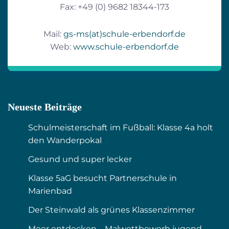
Fax: +49 (0) 9682 18344-173
Mail:
gs-ms(at)schule-erbendorf.de
Web:
www.schule-erbendorf.de
Neueste Beiträge
Schulmeisterschaft im Fußball: Klasse 4a holt
den Wanderpokal
Gesund und super lecker
Klasse 5aG besucht Partnerschule in
Marienbad
Der Steinwald als grünes Klassenzimmer
Meer entdecken – Malwettbewerb jugend